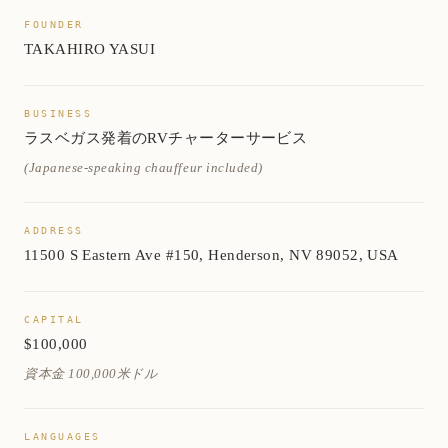
FOUNDER
TAKAHIRO YASUI
BUSINESS
ラスベガス発着のRVチャーターサービス
(Japanese-speaking chauffeur included)
ADDRESS
11500 S Eastern Ave #150, Henderson, NV 89052, USA
CAPITAL
$100,000
資本金 100,000米ドル
LANGUAGES