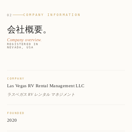
COMPANY INFORMATION
02
会社概要。
Company overview.
REGISTERED IN
NEVADA, USA
COMPANY
Las Vegas RV Rental Management LLC
ラスベガス RV レンタル マネジメント
FOUNDED
2020